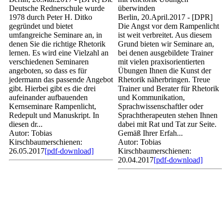
Deutsche Rednerschule wurde
überwinden
1978 durch Peter H. Ditko
Berlin, 20.April.2017 - [DPR]
gegründet und bietet
Die Angst vor dem Rampenlicht
umfangreiche Seminare an, in
ist weit verbreitet. Aus diesem
denen Sie die richtige Rhetorik
Grund bieten wir Seminare an,
lernen. Es wird eine Vielzahl an
bei denen ausgebildete Trainer
verschiedenen Seminaren
mit vielen praxisorientierten
angeboten, so dass es für
Übungen Ihnen die Kunst der
jedermann das passende Angebot
Rhetorik näherbringen. Treue
gibt. Hierbei gibt es die drei
Trainer und Berater für Rhetorik
aufeinander aufbauenden
und Kommunikation,
Kernseminare Rampenlicht,
Sprachwissenschaftler oder
Redepult und Manuskript. In
Sprachtherapeuten stehen Ihnen
diesen dr...
dabei mit Rat und Tat zur Seite.
Autor: Tobias
Gemäß Ihrer Erfah...
Kirschbaum
erschienen:
Autor: Tobias
26.05.2017
[pdf-download]
Kirschbaum
erschienen:
20.04.2017
[pdf-download]