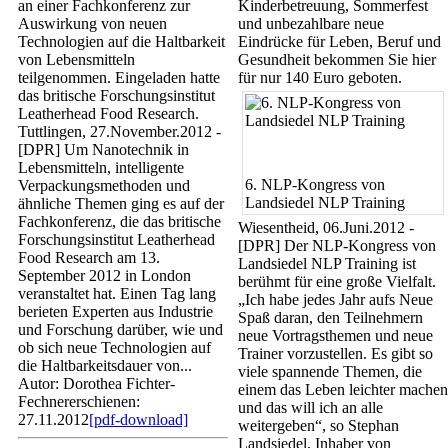
an einer Fachkonferenz zur
Kinderbetreuung, Sommerfest
Auswirkung von neuen
und unbezahlbare neue
Technologien auf die Haltbarkeit
Eindrücke für Leben, Beruf und
von Lebensmitteln
Gesundheit bekommen Sie hier
teilgenommen. Eingeladen hatte
für nur 140 Euro geboten.
das britische Forschungsinstitut
Leatherhead Food Research.
Tuttlingen, 27.November.2012 -
[DPR] Um Nanotechnik in
Lebensmitteln, intelligente
6. NLP-Kongress von
Verpackungsmethoden und
Landsiedel NLP Training
ähnliche Themen ging es auf der
Fachkonferenz, die das britische
Wiesentheid, 06.Juni.2012 -
Forschungsinstitut Leatherhead
[DPR] Der NLP-Kongress von
Food Research am 13.
Landsiedel NLP Training ist
September 2012 in London
berühmt für eine große Vielfalt.
veranstaltet hat. Einen Tag lang
„Ich habe jedes Jahr aufs Neue
berieten Experten aus Industrie
Spaß daran, den Teilnehmern
und Forschung darüber, wie und
neue Vortragsthemen und neue
ob sich neue Technologien auf
Trainer vorzustellen. Es gibt so
die Haltbarkeitsdauer von...
viele spannende Themen, die
Autor: Dorothea Fichter-
einem das Leben leichter machen
Fechner
erschienen:
und das will ich an alle
27.11.2012
[pdf-download]
weitergeben“, so Stephan
Landsiedel, Inhaber von