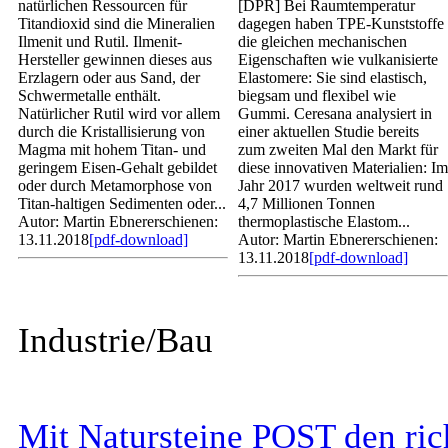
natürlichen Ressourcen für
[DPR] Bei Raumtemperatur
Titandioxid sind die Mineralien
dagegen haben TPE-Kunststoffe
Ilmenit und Rutil. Ilmenit-
die gleichen mechanischen
Hersteller gewinnen dieses aus
Eigenschaften wie vulkanisierte
Erzlagern oder aus Sand, der
Elastomere: Sie sind elastisch,
Schwermetalle enthält.
biegsam und flexibel wie
Natürlicher Rutil wird vor allem
Gummi. Ceresana analysiert in
durch die Kristallisierung von
einer aktuellen Studie bereits
Magma mit hohem Titan- und
zum zweiten Mal den Markt für
geringem Eisen-Gehalt gebildet
diese innovativen Materialien: Im
oder durch Metamorphose von
Jahr 2017 wurden weltweit rund
Titan-haltigen Sedimenten oder...
4,7 Millionen Tonnen
Autor: Martin Ebner
erschienen:
thermoplastische Elastom...
13.11.2018
[pdf-download]
Autor: Martin Ebner
erschienen:
13.11.2018
[pdf-download]
Industrie/Bau
Mit Natursteine POST den rich