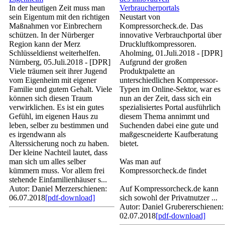
In der heutigen Zeit muss man
Verbraucherportals
sein Eigentum mit den richtigen
Neustart von
Maßnahmen vor Einbrechern
Kompressorcheck.de. Das
schützen. In der Nürberger
innovative Verbrauchportal über
Region kann der Merz
Druckluftkompressoren.
Schlüsseldienst weiterhelfen.
Aholming, 01.Juli.2018 - [DPR]
Nürnberg, 05.Juli.2018 - [DPR]
Aufgrund der großen
Viele träumen seit ihrer Jugend
Produktpalette an
vom Eigenheim mit eigener
unterschiedlichen Kompressor-
Familie und gutem Gehalt. Viele
Typen im Online-Sektor, war es
können sich diesen Traum
nun an der Zeit, dass sich ein
verwirklichen. Es ist ein gutes
spezialisiertes Portal ausführlich
Gefühl, im eigenen Haus zu
diesem Thema annimmt und
leben, selber zu bestimmen und
Suchenden dabei eine gute und
es irgendwann als
maßgescneiderte Kaufberatung
Alterssicherung noch zu haben.
bietet.
Der kleine Nachteil lautet, dass
man sich um alles selber
Was man auf
kümmern muss. Vor allem frei
Kompressorcheck.de findet
stehende Einfamilienhäuser s...
Autor: Daniel Merz
erschienen:
Auf Kompressorcheck.de kann
06.07.2018
[pdf-download]
sich sowohl der Privatnutzer ...
Autor: Daniel Gruber
erschienen:
02.07.2018
[pdf-download]