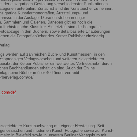
ei der einzigartigen Gestaltung verschiedenster Publikationen.
kategorien unterteilen: Zunächst sind die Kunstbücher zu nennen.
inzigartige Künstlermonografien, Ausstellungs- und
isse in der Auslage. Diese entstehen in enger
, Sammlern und Galerien. Daneben gibt es noch die
kulturhistorische Klassiker. Als letztes sind die Fotografie
otoabzüge in den Büchern, sowie detailbasierte Erläuterungen
chen die Fotografiebücher des Kerber Publisher einzigartig.
Verlag
ags werden auf zahlreichen Buch- und Kunstmessen, in den
eisprachigen Verlagsvorschau und weiteren zielgerichteten
esitzt der Kerber Publisher ein weltweites Vertriebsnetz, durch
ichen Buchhandlungen erhältlich sind. Auch der Online
rlag seine Bücher in über 40 Länder vertreibt.
erberverlag.com/de/
g.com/de/
ausgerichteter Kunstbuchverlag mit eigener Herstellung. Seit
itgenössischen und modernen Kunst, Fotografie sowie zur Kunst-
sitz in Bielefeld sowie in unserem Berliner Verlagsbüro mit