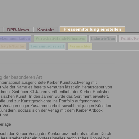
Pressemitteilung einstellen
DPR-News
Kontakt
lekommunikation
Wirtschaft/Handel/Finanzen
Industrie/Bau
Politik/Re
festyle/Kultur
Tourismus/Freizeit
Vermischtes
g der besonderen Art
international ausgerichtete Kerber Kunstbuchverlag mit
st wie der Name es bereits vermuten lässt ein Herausgeber von
en. Seit über 30 Jahren veröffentlicht der Kerber Publisher
sischen Kunst. In den Jahren wurde das Sortiment erweitert,
fie und zur Kunstgeschichte ins Portfolio aufgenommen
er Verlag in enger Zusammenarbeit sowohl mit jungen Künstlern
 Künstlern, sodass sich der Verlag mit dem Kerber Artbook
 hat.
erlage
sich der Kerber Verlag der Konkurrenz mehr als stellen. Durch
r Herausgeber über ein professionelles technisches Know-How