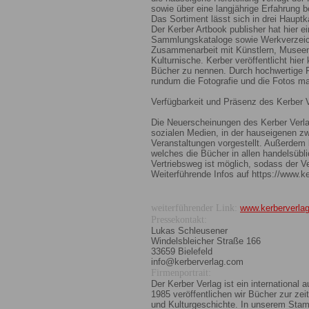
sowie über eine langjährige Erfahrung b
Das Sortiment lässt sich in drei Haupt
Der Kerber Artbook publisher hat hier e
Sammlungskataloge sowie Werkverzeichn
Zusammenarbeit mit Künstlern, Museen
Kulturnische. Kerber veröffentlicht hier 
Bücher zu nennen. Durch hochwertige F
rundum die Fotografie und die Fotos ma
Verfügbarkeit und Präsenz des Kerber 
Die Neuerscheinungen des Kerber Verl
sozialen Medien, in der hauseigenen zw
Veranstaltungen vorgestellt. Außerdem b
welches die Bücher in allen handelsübl
Vertriebsweg ist möglich, sodass der Ve
Weiterführende Infos auf https://www.k
weiterführender Link:
www.kerberverla
Pressekontakt:
Lukas Schleusener
Windelsbleicher Straße 166
33659 Bielefeld
info@kerberverlag.com
Firmenportrait:
Der Kerber Verlag ist ein international 
1985 veröffentlichen wir Bücher zur ze
und Kulturgeschichte. In unserem Stamm