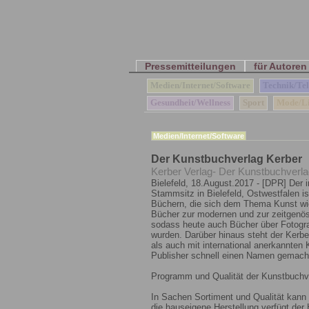
Pressemitteilungen
für Autoren
Medien/Internet/Software
Technik/Te
Gesundheit/Wellness
Sport
Mode/Li
Medien/Internet/Software
Der Kunstbuchverlag Kerber
Kerber Verlag- Der Kunstbuchverla
Bielefeld, 18.August.2017 - [DPR] Der 
Stammsitz in Bielefeld, Ostwestfalen i
Büchern, die sich dem Thema Kunst widm
Bücher zur modernen und zur zeitgenös
sodass heute auch Bücher über Fotogra
wurden. Darüber hinaus steht der Kerb
als auch mit international anerkannten
Publisher schnell einen Namen gemacht
Programm und Qualität der Kunstbuchv
In Sachen Sortiment und Qualität kann 
die hauseigene Herstellung verfügt de